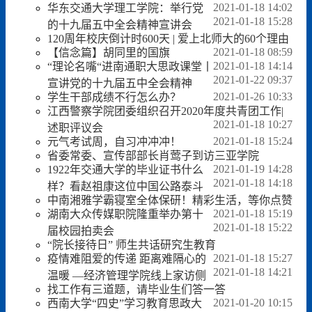
2021-01-18 14:02
华东交通大学理工学院：举行党
2021-01-18 15:28
的十九届五中全会精神宣讲会
120周年校庆倒计时600天 | 爱上北师大的60个理由
2021-01-18 08:59
【信念篇】胡同里的国旗
2021-01-18 14:14
“理论名嘴“进南通职大思政课堂丨
2021-01-22 09:37
宣讲党的十九届五中全会精神
2021-01-26 10:33
学生干部成绩不行怎么办？
江西警察学院团委组织召开2020年度共青团工作|
2021-01-18 10:27
述职评议会
2021-01-18 15:24
元气考试周，自习冲冲冲！
省委常委、宣传部部长肖莺子到访三亚学院
2021-01-19 14:28
1922年交通大学的毕业证书什么
2021-01-18 14:18
样？看赵祖康这位中国公路泰斗
中南湘雅学霸寝室全体保研！精彩生活，等你点赞
2021-01-18 15:19
湖南大众传媒职院隆重举办第十
2021-01-18 15:22
届校园拍卖会
“院长接待日” 师生共话研究生教育
2021-01-18 15:27
疫情难阻爱的传递 距离难隔心的
2021-01-18 14:21
温暖 —经济管理学院线上家访侧
找工作有三道题，请毕业生们答一答
2021-01-20 10:15
西南大学“四史”学习教育思政大