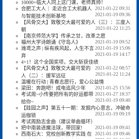
10000+临大人同上这门课，老师真帅！
2021-01-22 09:31
合肥工大人｜ 走近合工大机器人
2021-01-19 09:36
与智能技术创新基地
【风骨交大】致敬交大最可爱的人（三）：三度入
2021-01-22 11:25
朝
【南京师范大学】传承之甘，改革之愿
2021-01-19 09:52
福州大学诗朗诵《守岛人》
2021-01-19 15:06
潍鸢之声 | 纵有疾风起，人生不言
2021-01-19 14:17
弃
4+1！这个全国奖项，交大斩获佳绩
2021-01-22 08:57
【风骨交大】致敬交大最可爱的
2021-01-22 11:24
人（二）：援军远征
温暖在行动 | 青春志愿行，爱心公益情
2021-01-25 15:56
梁田：奔跑吧！成电追风少年
2021-01-27 18:37
考试周~小传要把所有的好运都带
2021-01-19 09:40
给你~
【跬园之声】第五十一期：发掘内心意志，冲破命
2021-01-19 09:19
运枷锁
考试周励志金曲（建议单曲循环）
2021-01-19 09:41
把中南装进魔法球，带回家!
2021-01-19 09:46
西南石大：党校创新教学实践 在