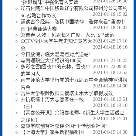
2021-01-26 16:30
“提趣增味”中强化育人实效
辽石化院与中国移动辽宁有限公司锦州分公司签约
2021-01-19 15:02
5G战略合作协议
诵读古今经典，弘扬中国精神，邀你来看“诵读中
2021-01-18 16:02
国”经典诵读大赛
郑青春·人物｜见君长才广度，人比飞鸟潇洒
2021-01-25 17:10
CCTV全国大学生党史知识竞答大
2021-01-18 16:16
会
今日放假，临大温暖点对点送站！
2021-01-21 16:23
与南通职业大学相识的100天
2021-01-22 09:45
多彩之雪||雪夜中的东林，雪夜中
2021-01-18 13:52
的学习人
南宁师范大学举行党的十九届五中全会精神宣讲报
2021-01-18 14:00
告会
吉林大学银龄教师支援塔里木大学取得成效
2021-01-18 13:51
共抗疫情丨河大志愿者在一线
2021-01-18 14:10
（三）
【青春公开课】余阳春老师-《新生大学生活适应
2021-01-18 15:01
之浅见》
嘉庚学院创智社获评全国“十佳创业社团”
2021-01-19 14:38
【上海大学】家乡话祝福祖国