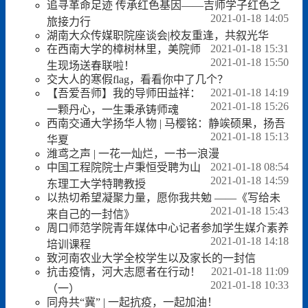
追寻革命足迹 传承红色基因——吉师学子红色之
2021-01-18 14:05
旅接力行
湖南大众传媒职院座谈会|校友重逢，共叙光华
2021-01-18 15:31
在西南大学的樟树林里，美院师
2021-01-18 15:50
生现场送春联啦！
交大人的寒假flag，看看你中了几个？
2021-01-18 14:19
【吾爱吾师】我的导师田益祥：
2021-01-18 15:26
一颗丹心，一生秉承铸师魂
西南交通大学扬华人物 | 马樱铭：静竢硕果，扬吾
2021-01-18 15:13
华夏
潍鸢之声 | 一花一灿烂，一书一浪漫
2021-01-18 08:54
中国工程院院士卢秉恒受聘为山
2021-01-18 14:59
东理工大学特聘教授
以热切希望凝聚力量，愿你我共勉 ——《写给未
2021-01-18 15:43
来自己的一封信》
周口师范学院青年媒体中心记者参加学生媒介素养
2021-01-18 14:18
培训课程
致河南农业大学全校学生以及家长的一封信
2021-01-18 11:09
抗击疫情，河大志愿者在行动！
2021-01-18 10:33
（一）
同舟共“冀” | 一起抗疫，一起加油！