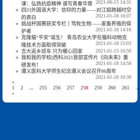
2021-06-15 14:31
课：弘扬抗疫精神 谱写青春华章
四川外国语大学：信仰的力量——对江姐跨越时空
2021-01-18 16:07
的表白
挑战杯国赛获奖专栏丨笃牧生物——家畜养殖的保
2021-01-18 14:16
护者
克隆猫“平安”诞生！ 青岛农业大学在猫科动物克
2021-01-18 15:03
隆技术方面取得突破
2021-01-15 16:50
吉大返乡班车 只为暖心回家
我和我的学校||西科2021首部宣传片《向未来》重
2021-01-18 14:58
磅发布！
遵义医科大学师生纪念遵义会议召开86周年
2021-01-18 10:39
«
1
2
...
255
256
257
258
259
260
261
...
»