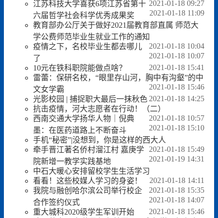
2021-01-18 09:27
江苏科技大学喜获6项江苏省第十
2021-01-18 11:09
六届哲学社会科学优秀成果奖
教育部办公厅关于做好2021届教育部直属 师范大
学公费师范毕业生就业工作的通知
2021-01-18 10:04
疫情之下，名校毕业生都去哪儿
2021-01-18 10:07
了
2021-01-18 15:41
10元在铁科职院能做点啥？
雷蕾：保研名校，“眼里存山河，胸中有沟壑”的中
2021-01-18 15:46
文女学霸
2021-01-18 14:25
光影校园 | 捕捉职大最后一抹秋色
抗击疫情，河大志愿者在行动！（二）
2021-01-18 10:57
西南交通大学扬华人物｜倪典
2021-01-18 15:10
墨：在医药道路上不断奋斗
手机“秘密”|没想到，你是这样的西大人
2021-01-18 15:49
牵手晋江著名侨村溜江村 嘉庚学
2021-01-19 14:31
院新增一教学实践基地
中石大暖心安排留校学生生活学习
2021-01-18 14:11
看看！这些校媒人学习的身姿！
2021-01-18 15:35
我院与融创哈尔滨公司举行校企
2021-01-18 14:07
合作签约仪式
2021-01-18 15:46
重大城科2020级学生军训开始