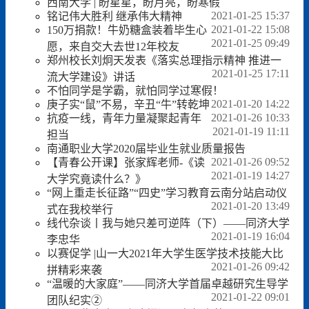
西南大学 | 盼星星，盼月亮，盼寒假
2021-01-25 15:37
铭记伟大胜利 继承伟大精神
2021-01-22 15:08
150万捐款！牛奶糖盒装着毕生心
2021-01-25 09:49
愿，来自交大去世12年校友
郑州校长刘炯天发表《落实总理指示精神 推进一
2021-01-25 17:11
流大学建设》讲话
不怕同学是学霸，就怕同学过寒假！
2021-01-20 14:22
庚子实“鼠”不易，辛丑“牛”转乾坤
2021-01-26 10:33
抗疫一线，青年力量凝聚起青年
2021-01-19 11:11
担当
南通职业大学2020届毕业生就业质量报告
2021-01-26 09:52
【青春公开课】张家辉老师-《读
2021-01-19 14:27
大学究竟读什么？》
“网上重走长征路”“四史”学习教育云南分站启动仪
2021-01-20 13:49
式在我校举行
线代杂谈丨我与她只差可逆阵（下）——同济大学
2021-01-19 16:04
李忠华
以赛促学 |山一大2021年大学生医学技术技能大比
2021-01-26 09:42
拼精彩来袭
“温暖的大家庭”——同济大学首届卓越研究生导学
2021-01-22 09:01
团队纪实②